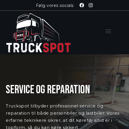
Følg vores socials
Hvad vi tilbyder
Reklame og folie
Service og reparation
Truckspot tilbyder professionel service og
reparation til både personbiler og lastbiler. Vores
erfarne teknikere sikrer, at dit køretøj altid er i
topform, så du kan køre sikkert.