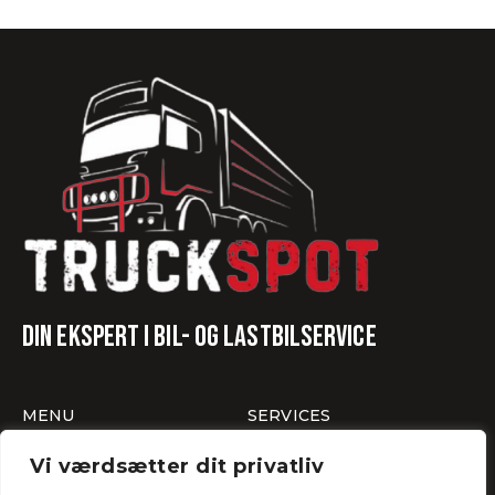
Din ekspert i bil- og lastbilservice
MENU
SERVICES
Vi værdsætter dit privatliv
Vask, polering, og klargøring
Diagnose tjek af lastbiler